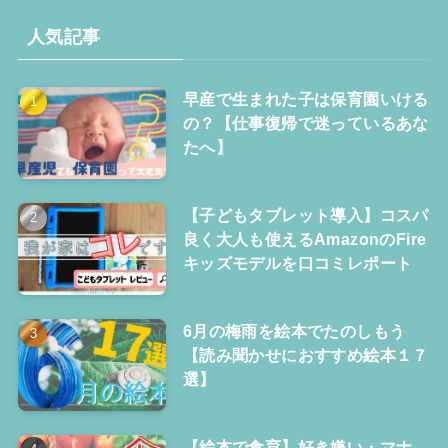
人気記事
早産で生まれた子は保育園いける
の？【仕事復帰で迷っているあな
たへ】
【子どもタブレット導入】コスパ
良く大人も使えるAmazonのFire
キッズモデルを口コミレポート
6月の梅雨を絵本でたのしもう
【読み聞かせにおすすめ絵本１７
選】
【絵本で食育】好き嫌い・マナ