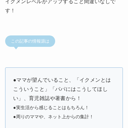
イクメンレベルがアップ
すること間違いなしで
す！
この記事の情報源は
●ママが望んでいること、「イクメンとは
こういうこと」「パパにはこうしてほし
い」、
育児雑誌
や
著書
から！
●
実生活
から感じることはもちろん！
●
周りのママ
や、
ネット上
からの
集計
！