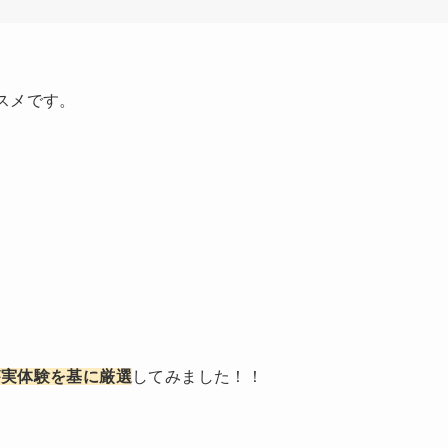
スメです。
が実体験を基に厳選
してみました！！