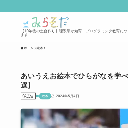
【10年後の土台作り】理系母が知育・プログラミング教育に
ます
ホーム
絵本
あいうえお絵本でひらがなを学
選】
広告
2024年5月4日
絵本