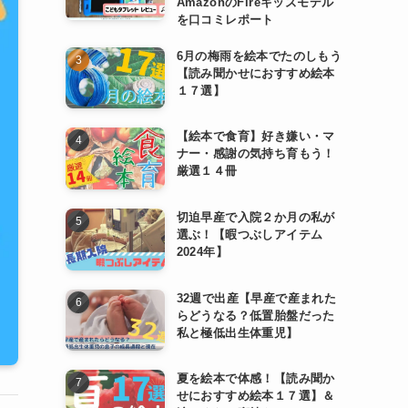
AmazonのFireキッズモデル
を口コミレポート
6月の梅雨を絵本でたのしもう
【読み聞かせにおすすめ絵本
１７選】
【絵本で食育】好き嫌い・マ
ナー・感謝の気持ち育もう！
厳選１４冊
切迫早産で入院２か月の私が
選ぶ！【暇つぶしアイテム
2024年】
32週で出産【早産で産まれた
らどうなる？低置胎盤だった
私と極低出生体重児】
夏を絵本で体感！【読み聞か
せにおすすめ絵本１７選】＆