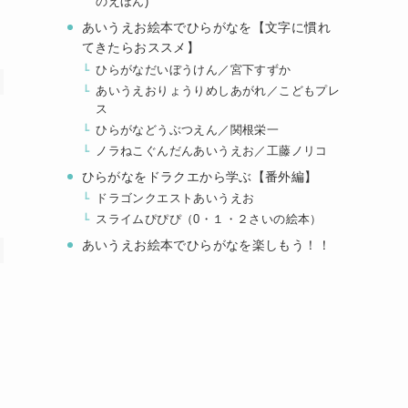
のえほん)
あいうえお絵本でひらがなを【文字に慣れ
てきたらおススメ】
ひらがなだいぼうけん／宮下すずか
あいうえおりょうりめしあがれ／こどもプレ
ス
ひらがなどうぶつえん／関根栄一
ノラねこぐんだんあいうえお／工藤ノリコ
ひらがなをドラクエから学ぶ【番外編】
ドラゴンクエストあいうえお
スライムぴぴぴ（0・１・２さいの絵本）
あいうえお絵本でひらがなを楽しもう！！